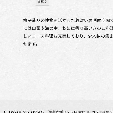
お造り
格子造りの建物を活かした趣深い居酒屋空間
には山菜や海の幸、秋には香り高いきのこ料
しいコース料理も充実しており、少人数の集
せます。
0766-75-0780
[営業時間]11:30～14:00/17:30～21:3