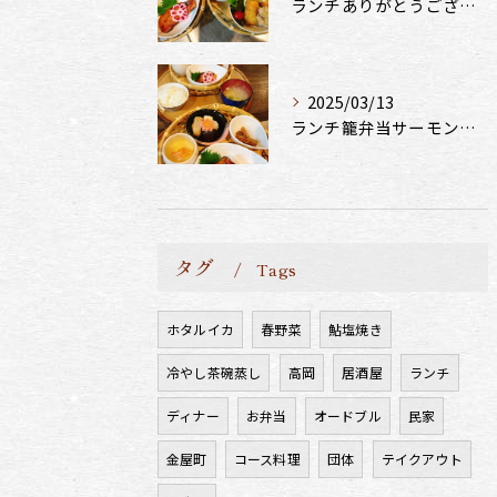
ランチありがとうございます
2025/03/13
ランチ籠弁当サーモンの柚庵漬け
タグ
Tags
ホタルイカ
春野菜
鮎塩焼き
冷やし茶碗蒸し
高岡
居酒屋
ランチ
ディナー
お弁当
オードブル
民家
金屋町
コース料理
団体
テイクアウト