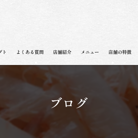
プト
よくある質問
店舗紹介
メニュー
店舗の特徴
和食
日本酒
ブログ
宴会
観光
海鮮