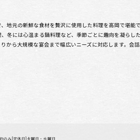
で、地元の新鮮な食材を贅沢に使用した料理を高岡で堪能
理、冬には心温まる鍋料理など、季節ごとに趣向を凝らし
まりから大規模な宴会まで幅広いニーズに対応します。会
0※夜は予約のみ[定休日]火曜日・水曜日