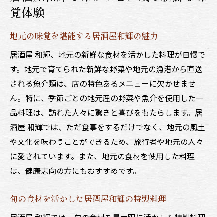
居酒屋和輝での味わい深い料理の楽しみ方
覚体験
地元食材が織り成す居酒屋花火の特別メニュー
の魅力
地元の味覚を堪能する居酒屋和輝の魅力
地元食材を使用した居酒屋和輝のこだわり
居酒屋 和輝、地元の新鮮な食材を活かした料理が自慢で
居酒屋和輝の特別メニューで感じる季節の
す。地元で育てられた新鮮な野菜や地元の漁港から直送
変化
される魚介類は、店の特色あるメニューに欠かせませ
居酒屋和輝で試したい新作メニュー
ん。特に、季節ごとの地元産の野菜や魚介を使用した一
品料理は、訪れた人々に驚きと喜びをもたらします。居
居酒屋和輝の料理に込められた地元の味
酒屋 和輝では、ただ食事をするだけでなく、地元の風土
居酒屋和輝で楽しむ地元産の厳選食材
や文化を味わうことができるため、旅行者や地元の人々
居酒屋和輝のメニューに隠されたこだわり
に愛されています。また、地元の食材を使用した料理
居酒屋花火での夜を彩る日本酒ペアリングの極
は、健康志向の方にもおすすめです。
意
居酒屋和輝での日本酒と料理の絶妙な組み
旬の食材を活かした居酒屋和輝の特製料理
合わせ
居酒屋 和輝では、旬の食材を最大限に活かした特製料理