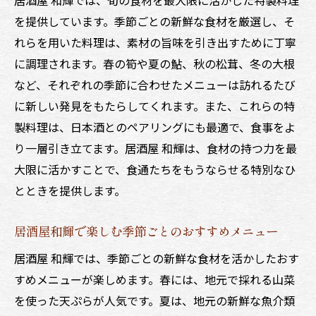
日本酒選びで楽しむ居酒屋和輝の特別な夜
を提供しています。季節ごとの新鮮な食材を厳選し、そ
居酒屋和輝で体験する日本酒ペアリングの
れらを用いた料理は、素材の旨味を引き出すために丁寧
魅力
に調理されます。春の筍や夏の鮎、秋の松茸、冬の大根
居酒屋和輝の料理に合う日本酒の選び方
など、それぞれの季節に合わせたメニューは訪れるたび
居酒屋和輝で味わう日本酒の奥深さ
に新しい発見をもたらしてくれます。また、これらの特
製料理は、日本酒とのペアリングにも最適で、食事をよ
居酒屋和輝の日本酒と料理の美しい調和
り一層引き立てます。居酒屋 和輝は、食材の持つ力を最
初めての訪問でも安心居酒屋和輝のおすすめメ
大限に活かすことで、食通たちをもうならせる特別なひ
ニュー
とときを提供します。
居酒屋和輝で試したい初心者向けメニュー
居酒屋和輝での初訪問におすすめの料理
居酒屋和輝で楽しむ季節ごとのおすすめメニュー
居酒屋和輝の定番メニューで安心の夜
居酒屋 和輝では、季節ごとの新鮮な食材を活かしたおす
居酒屋和輝で楽しむ初回訪問の特典
すめメニューが楽しめます。春には、地元で採れる山菜
初めてでも安心できる居酒屋和輝の案内
を使った天ぷらが人気です。夏は、地元の新鮮な魚介類