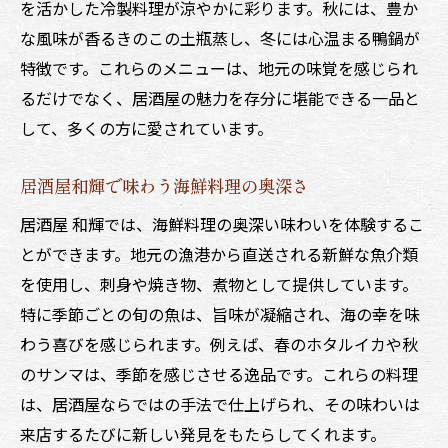
居酒屋花火のおすすめメニューで特別な体
を活かした冷製料理が涼やかに彩ります。秋には、豊か
験を
な風味が香るきのこの土瓶蒸し、冬には心温まる鴨鍋が
居酒屋花火で忘れられないひとときを過ごす方
特徴です。これらのメニューは、地元の味覚を感じられ
法
るだけでなく、居酒屋の魅力を存分に堪能できる一品と
して、多くの方に愛されています。
居酒屋花火での特別なひとときを楽しむ秘
訣
居酒屋和輝で味わう海鮮料理の奥深さ
居酒屋花火で心に残る夜を演出する方法
居酒屋 和輝では、海鮮料理の奥深い味わいを体験するこ
居酒屋花火での過ごし方で特別な思い出を
とができます。地元の漁港から直送される新鮮な魚介類
居酒屋花火の雰囲気を活かした楽しみ方
を使用し、刺身や焼き物、煮物として提供しています。
居酒屋花火で作る忘れられない夜の思い出
特に季節ごとの旬の魚は、旨味が凝縮され、海の幸を味
居酒屋花火でのひとときをより特別にする
わう喜びを感じられます。例えば、春のホタルイカや秋
コツ
のサンマは、季節を感じさせる逸品です。これらの料理
心地良い雰囲気が魅力居酒屋花火での特別な夜
は、居酒屋ならではの手法で仕上げられ、その味わいは
居酒屋花火の居心地の良い空間でくつろぐ
来店するたびに新しい発見をもたらしてくれます。