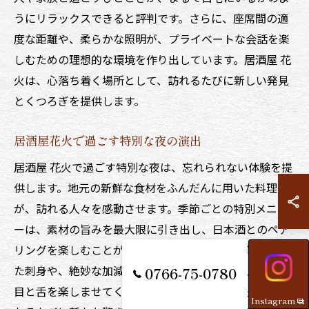
うにリラックスできると評判です。さらに、座席間の適
度な距離や、柔らかな照明が、プライベートな会話を楽
しむための理想的な環境を作り出しています。居酒屋 花
火は、心落ち着く場所として、訪れるたびに新しい発見
とくつろぎを提供します。
居酒屋花火で過ごす特別な夜の演出
居酒屋 花火で過ごす特別な夜は、忘れられない体験を提
供します。地元の新鮮な食材をふんだんに用いた料理
が、訪れる人々を感動させます。季節ごとの特別メニュ
ーは、素材の旨みを最大限に引き出し、日本酒とのペア
リングを楽しむことができます。例えば、旬の魚を使っ
た刺身や、絶妙な加減で焼き上げた焼き鳥など、どれも
0766-75-0780
目と舌を楽しませてくれる逸品です。居酒屋 花火は、訪
Instagram