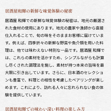
居酒屋花火で過ごす特別な夜の演出
居酒屋和輝の新鮮な味覚体験の秘密
居酒屋花火の雰囲気を楽しむためのポイン
ト
居酒屋 和輝での新鮮な味覚体験の秘密は、地元の厳選さ
れた食材の使用にあります。地元の農家や漁師から直接
居酒屋花火で感じる心地良さと癒し
仕入れることで、旬の味をそのままお客様に届けていま
居酒屋花火の雰囲気で心に残る時間を
す。例えば、四季折々の新鮮な野菜や魚介類を用いた料
居酒屋花火で心からリラックスする方法
理は、他では味わえない特別な一品です。居酒屋 和輝で
居酒屋花火での訪問をより特別にするための秘
は、これらの素材を活かすため、シンプルながらも計算
訣
し尽くされた調理法を施し、素材が持つ本来の旨味を最
居酒屋花火で特別な体験をするための準備
大限に引き出しています。さらに、日本酒のセレクショ
居酒屋花火の訪問を充実させるヒント
ンも豊富で、料理との相性を考慮したペアリングが楽し
居酒屋花火で特別なひとときを演出する方
めます。これにより、訪れる人々に忘れられない食の体
法
験を提供しています。
居酒屋花火の訪問をより楽しくするアイデ
居酒屋和輝での味わい深い料理の楽しみ方
ア