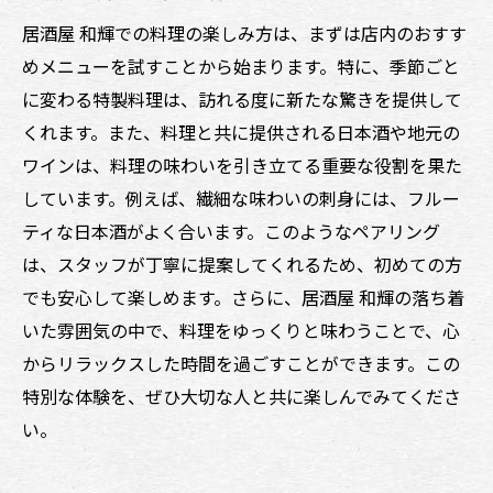
居酒屋花火での時間を最大限に楽しむため
居酒屋 和輝での料理の楽しみ方は、まずは店内のおすす
に
めメニューを試すことから始まります。特に、季節ごと
に変わる特製料理は、訪れる度に新たな驚きを提供して
居酒屋花火での訪問を特別な思い出にする
くれます。また、料理と共に提供される日本酒や地元の
秘訣
ワインは、料理の味わいを引き立てる重要な役割を果た
居酒屋花火で体験する季節感あふれる料理と美
しています。例えば、繊細な味わいの刺身には、フルー
酒
ティな日本酒がよく合います。このようなペアリング
居酒屋花火での季節ごとの特別メニュー
は、スタッフが丁寧に提案してくれるため、初めての方
居酒屋花火で味わう季節感を大事にした料
でも安心して楽しめます。さらに、居酒屋 和輝の落ち着
理
いた雰囲気の中で、料理をゆっくりと味わうことで、心
居酒屋花火での季節の美酒と料理の楽しみ
からリラックスした時間を過ごすことができます。この
方
特別な体験を、ぜひ大切な人と共に楽しんでみてくださ
季節の移り変わりを感じる居酒屋花火の料
い。
理
居酒屋花火で堪能する四季折々の味覚