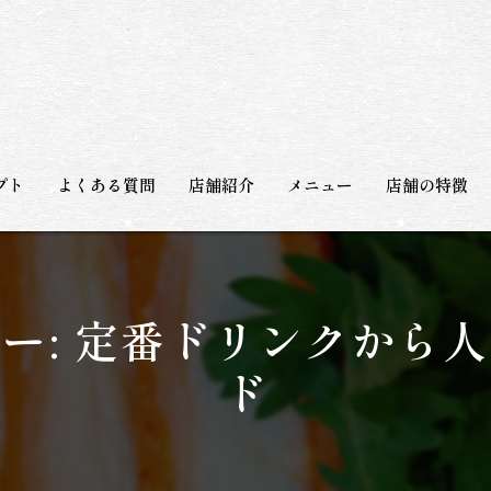
プト
よくある質問
店舗紹介
メニュー
店舗の特徴
和食
日本酒
ー: 定番ドリンクから
宴会
ド
観光
海鮮