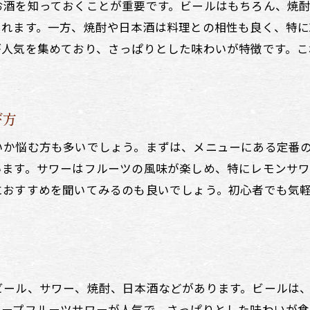
お酒を知っておくことが重要です。ビールはもちろん、焼
居酒屋サワーの選び方とおすすめ
くれます。一方、焼酎や日本酒は料理との相性も良く、特
居酒屋で人気のサワー種類別まとめ
が人気を集めており、さっぱりとした味わいが特徴です。こ
居酒屋サワーで乾杯！おすすめの一杯
居酒屋で人気のサワーを楽しむ秘訣
手書きメニューが魅力の居酒屋飲み物紹介
び方
手書きメニューが魅力の居酒屋飲み物
いか悩む方も多いでしょう。まずは、メニューにある定番
温かみのある手書き居酒屋メニュー
います。サワーはフルーツの風味が楽しめ、特にレモンサ
居酒屋の手書き飲み物メニューの魅力
におすすめを聞いてみるのも良いでしょう。初心者でも気
居酒屋で楽しむ手書きメニューの味
手書きメニューで選ぶ居酒屋のドリンク
居酒屋の手書きメニューを楽しむ方法
居酒屋で人気のドリンクランキング
ビール、サワー、焼酎、日本酒などがあります。ビールは
居酒屋の人気ドリンクランキング発表
レープフルーツサワーが人気で、さっぱりとした味わいが食