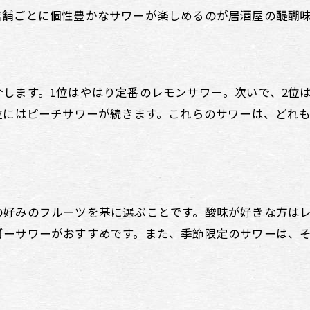
居酒屋の飲み物メニューに込められた文化
店舗ごとに個性豊かなサワーが楽しめるのが居酒屋の醍醐
居酒屋で楽しむ手書きのメニュー表
居酒屋の手書きメニュー表を楽しむ理由
温かみのある居酒屋手書きメニュー表
します。1位はやはり定番のレモンサワー。次いで、2位
居酒屋で手書きメニューを楽しむコツ
位にはピーチサワーが続きます。これらのサワーは、どれ
手書きメニューがある居酒屋の魅力
。
居酒屋で手書きメニュー表を選ぶ理由
手書きメニュー表で楽しむ居酒屋体験
の好みのフルーツを基に選ぶことです。酸味が好きな方は
ゴーサワーがおすすめです。また、季節限定のサワーは、