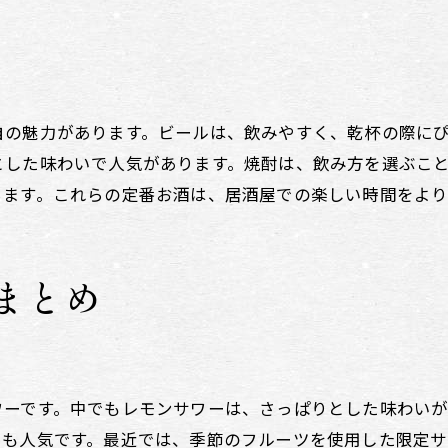
居酒屋で押さえておきたい定番ドリンク
居酒屋の定番ドリンクを注文するコツ
初心者におすすめの居酒屋定番ドリンク
自の魅力があります。ビールは、飲みやすく、乾杯の際に
居酒屋で頼みたい定番ドリンクの魅力
とした味わいで人気があります。焼酎は、飲み方を選ぶこ
居酒屋で選ぶべき定番ドリンク紹介
ちます。これらの定番お酒は、居酒屋での楽しい時間をより
居酒屋の定番ドリンクで乾杯する理由
飲み物メニューで知る居酒屋文化
飲み物メニューから見る居酒屋文化の魅力
まとめ
居酒屋文化を飲み物メニューで探る
居酒屋の飲み物メニューで感じる文化
飲み物メニューが語る居酒屋の文化
ワーです。中でもレモンサワーは、さっぱりとした味わい
居酒屋文化を飲み物メニューで楽しむ
ーも人気です。最近では、季節のフルーツを使用した限定サ