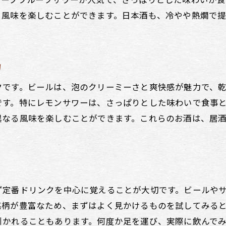
居酒屋で選ばれる人気のドリンクたち
る風味を楽しむことができます。日本酒も、冷やや熱燗で
居酒屋で試したい人気ドリンク一覧
人気居酒屋ドリンクランキングで選ぶ
居酒屋での人気ドリンクを総まとめ
力
居酒屋で飲みたいトップドリンク紹介
クです。ビールは、泡のクリーミーさと爽快感が魅力で、
居酒屋のレモンサワーが人気の理由
です。特にレモンサワーは、さっぱりとした味わいで食事
居酒屋のレモンサワーが人気の秘密
異なる風味を楽しむことができます。これらのお酒は、居
居酒屋でレモンサワーが愛される理由
居酒屋の定番レモンサワーを楽しむ
居酒屋で人気のレモンサワーの魅力
レモンサワーが居酒屋で選ばれる理由
ず定番ドリンクを中心に覚えることが大切です。ビールや
銘柄が豊富なため、まずはよく見かけるものを試してみる
居酒屋でのレモンサワー人気の背景
引かれることもあります。何度か足を運び、実際に飲んで
居酒屋で注文すべき定番ドリンク