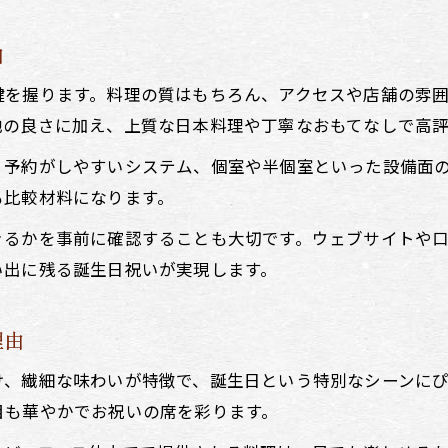
失敗しない居酒屋選びの確認ポイントを紹介
由
居酒屋の雰囲気とサービスを見極める方法
鍵を握ります。料理の質はもちろん、アクセスや店舗の雰
地の良さに加え、上質な日本料理や丁寧なおもてなしで高
、予約がしやすいシステム、個室や半個室といった設備面
も比較材料になります。
きるかを事前に確認することも大切です。ウェブサイトや
い出に残る誕生日祝いが実現します。
理由
、繊細な味わいが特徴で、誕生日という特別なシーンにぴ
目も華やかでお祝いの席を彩ります。