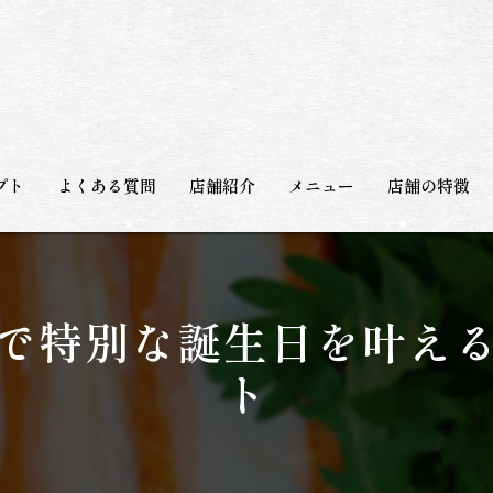
プト
よくある質問
店舗紹介
メニュー
店舗の特徴
和食
日本酒
で特別な誕生日を叶え
宴会
ト
観光
海鮮