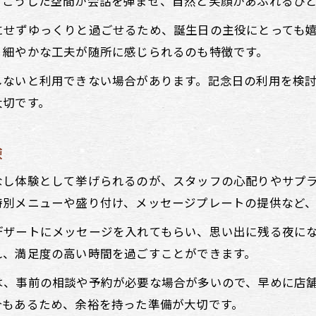
。こうした空間が会話を弾ませ、自然と笑顔があふれるひ
居酒屋で体感する日本らしいおもてなし術
にせずゆっくりと過ごせるため、誕生日の主役にとっても
記念日に選びたい居酒屋のお祝い時間の魅力
、細やかな工夫が随所に感じられるのも特徴です。
居酒屋のおもてなしで思い出深い誕生日を
しないと利用できない場合があります。記念日の利用を検
大切な記念日に居酒屋で味わう充実時間
大切です。
居酒屋で迎える大切な記念日の充実ポイント
日本料理と居酒屋の融合が記念日を彩る理由
験
記念日に選びたい居酒屋での過ごし方提案
なし体験として挙げられるのが、スタッフの心配りやサプ
充実した時間を過ごせる居酒屋の魅力を解説
特別メニューや盛り付け、メッセージプレートの提供など
大切な日に訪れたい居酒屋の選び方とポイント
デザートにメッセージを入れてもらい、思い出に残る夜に
居酒屋選びで失敗しないコツと確認ポイント
れ、満足度の高い時間を過ごすことができます。
誕生日祝いに最適な居酒屋選びの基準とは
は、事前の相談や予約が必要な場合が多いので、早めに店
居酒屋選びで押さえるべき日本料理の質
合もあるため、余裕を持った準備が大切です。
記念日に安心して選べる居酒屋の条件