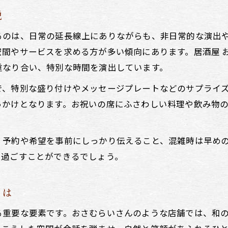
日本料理と居酒屋ならではの絶妙な調和を体験
説
誕生日祝いにぴったりな居酒屋の味わい深さ
るのは、日常の延長線上にありながらも、非日常的な演出
居酒屋で堪能できる旬の日本料理を徹底解説
間やサービスを求める方が多い傾向にあります。居酒屋 
記念日を彩る居酒屋の日本料理体験談
重なり合い、特別な時間を演出しています。
特別な夜を彩る居酒屋での過ごし方
で、特別な盛り付けやメッセージプレートなどのサプライ
居酒屋で過ごす特別な夜の演出ポイント
っかけとなります。お祝いの席にふさわしい料理や飲み物
誕生日を華やかにする居酒屋の楽しみ方
居酒屋で味わう日本料理と会話の時間
、予約や希望を事前にしっかり伝えること、混雑時は早め
記憶に残る居酒屋での夜の過ごし方とは
を過ごすことができるでしょう。
誕生日の主役が満足する居酒屋体験を解説
和のおもてなしが光る居酒屋のお祝い時間
とは
居酒屋の和のおもてなしで心温まる祝宴を
る重要な要素です。おさむらいさんのような店舗では、和
誕生日祝いに最適な居酒屋のお祝い演出紹介