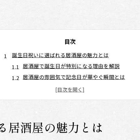
目次
誕生日祝いに選ばれる居酒屋の魅力とは
居酒屋で誕生日が特別になる理由を解説
居酒屋の雰囲気で記念日が華やぐ瞬間とは
誕生日に嬉しい居酒屋のおもてなし体験
居酒屋選びが誕生日成功の鍵になる理由
日本料理が居酒屋誕生日祝いに最適な理由
居酒屋おさむらいさんの日本料理体験レポート
る居酒屋の魅力とは
居酒屋おさむらいさんで味わう日本料理の魅力