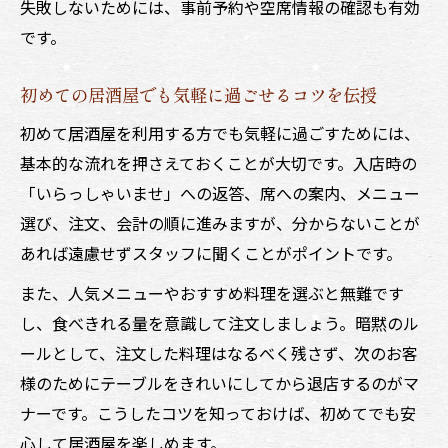
居酒屋の暗黙ルールで失敗しないための心
失敗しないためには、事前予約や空席情報の確認も有効
配り
です。
気軽に楽しむために知っておきたい居酒屋
初めての居酒屋でも気軽に過ごせるコツを伝授
マナー
居酒屋で恥をかかない気軽な振る舞い方の
初めて居酒屋を利用する方でも気軽に過ごすためには、
基本
基本的な流れを押さえておくことが大切です。入店時の
「いらっしゃいませ」への返答、席への案内、メニュー
気軽な居酒屋でも暗黙ルールを意識した行
選び、注文、会計の順に進みますが、分からないことが
動術
あれば遠慮せずスタッフに聞くことがポイントです。
リーズナブルに楽しむ居酒屋活用術
居酒屋を気軽にリーズナブルに楽しむコツ
また、人気メニューやおすすめ料理を選ぶと無難です
を伝授
し、食べきれる量を意識して注文しましょう。暗黙のル
ールとして、注文した料理はなるべく残さず、次のお客
安く楽しめる居酒屋の見極め方と選び方の
様のためにテーブルをきれいにしてから退店するのがマ
コツ
ナーです。こうしたコツを知っておけば、初めてでも安
気軽な居酒屋でお得に楽しむための工夫と
心して居酒屋を楽しめます。