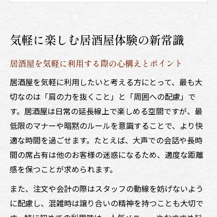
居酒屋選びで重視したい気軽さと満足度の
両立
気軽に楽しむ居酒屋体験の新常識
初めての居酒屋でも気軽に過ごせるコツを
伝授
居酒屋を気軽に利用する際の心構えとポイント
気軽に通える居酒屋で快適に過ごすための
居酒屋を気軽に利用したいと考える方にとって、最も大
秘訣
切なのは「肩の力を抜くこと」と「周囲への配慮」で
会話も弾む居酒屋での過ごし方ガイド
す。居酒屋は日常の延長線上で楽しめる空間ですが、最
居酒屋で会話が弾むテーブルマナーのポイ
低限のマナーや暗黙のルールを意識することで、より快
ント
適な時間を過ごせます。たとえば、大声での会話や長時
気軽な居酒屋で友人との会話を楽しむ工夫
間の席占有は他のお客様の迷惑になるため、適度な距離
居酒屋での会話が盛り上がる人気メニュー
感を保つことが求められます。
活用術
また、注文や会計の際はスタッフの動線を妨げないよう
居酒屋の雰囲気を活かしたコミュニケーシ
に配慮し、混雑時は譲り合いの精神を持つことも大切で
ョン術