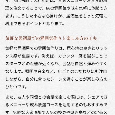
す。特に初めての利用時は、人気メニューやおすすめ料
居酒屋での会話を気軽に楽しむための配慮
理を注文することで、店の雰囲気や味を気軽に体験でき
とは
ます。こうした小さな心掛けが、居酒屋をもっと気軽に
利用できるポイントとなります。
手軽な居酒屋選びで満足度を高めるコツ
居酒屋選びは気軽さとコスパ重視で満足度
気軽な居酒屋での雰囲気作りと楽しみ方の工夫
アップ
気軽な居酒屋での雰囲気作りは、居心地の良さとリラッ
気軽に入れる居酒屋の特徴と選び方のポイ
クス感が重要です。例えば、カウンター席を選ぶことで
ント
スタッフとの距離が近くなり、会話も自然と弾みやすく
居酒屋メニューや口コミを活用した選び方
なります。照明や音楽など、店ごとのこだわりにも注目
のコツ
しながら、自分に合ったシーンを選ぶことが楽しみ方の
手軽な居酒屋を見極める基準とチェックポ
ひとつです。
イント
また、友人や同僚との会話を楽しむ際には、シェアでき
気軽に通える居酒屋で後悔しない選択術と
るメニューや飲み放題コースを活用するのもおすすめで
は
す。気軽な大衆酒場で人気の枝豆や焼き鳥などの定番メ
最初の注文が大事な居酒屋マナー入門