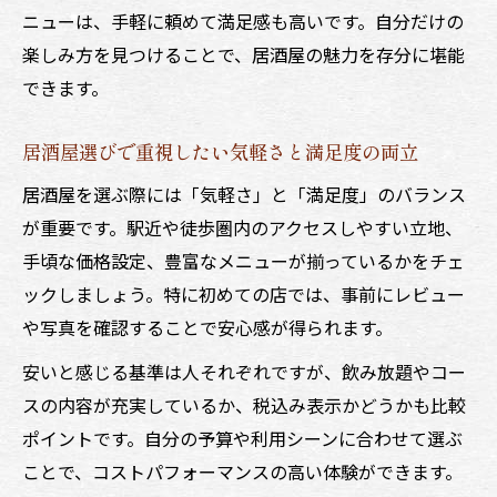
ニューは、手軽に頼めて満足感も高いです。自分だけの
居酒屋での最初の注文が快適な体験を生む
楽しみ方を見つけることで、居酒屋の魅力を存分に堪能
理由
できます。
気軽な居酒屋マナーと最初の注文の流れを
解説
居酒屋選びで重視したい気軽さと満足度の両立
居酒屋でスマートに注文するためのコツと
居酒屋を選ぶ際には「気軽さ」と「満足度」のバランス
注意点
が重要です。駅近や徒歩圏内のアクセスしやすい立地、
気軽に頼める居酒屋メニューの選び方ポイ
手頃な価格設定、豊富なメニューが揃っているかをチェ
ント
ックしましょう。特に初めての店では、事前にレビュー
居酒屋で迷わない初注文のコツと印象アッ
や写真を確認することで安心感が得られます。
プ術
安いと感じる基準は人それぞれですが、飲み放題やコー
居酒屋で恥をかかない暗黙ルール徹底解説
スの内容が充実しているか、税込み表示かどうかも比較
居酒屋で守りたい気軽さを損なわない暗黙
ポイントです。自分の予算や利用シーンに合わせて選ぶ
ルール
ことで、コストパフォーマンスの高い体験ができます。