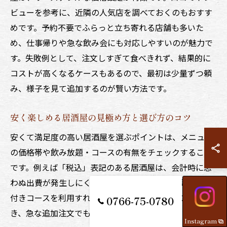
ビューを参考に、近隣の人気店を調べておくのもおすす
めです。予約不要でふらっと立ち寄れる店舗も多いた
め、仕事帰りや急な飲み会にも対応しやすいのが魅力で
す。失敗例として、注文しすぎて食べきれず、結果的に
コストが高くなるケースもあるので、最初は少量ずつ頼
み、様子を見て追加するのが賢い方法です。
安く楽しめる居酒屋の見極め方と選び方のコツ
安くて満足度の高い居酒屋を選ぶポイントは、メニュー
の価格帯や飲み放題・コースの有無をチェックすること
です。例えば「税込」表記のある居酒屋は、会計時に思
わぬ出費が発生しにくいので安心です。また、飲み放題
付きコースを利用すれば、予算を決めて楽しむことがで
0766-75-0780
き、急な追加注文でも安心して利用できます。
Instagram